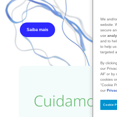
We and/or
website.
Saiba mais
secure an
use
analy
and to hel
to help us
targeted a
By clickin
our Privac
All" or by
cookies on
“Cookie P
our
Priva
Cookie P