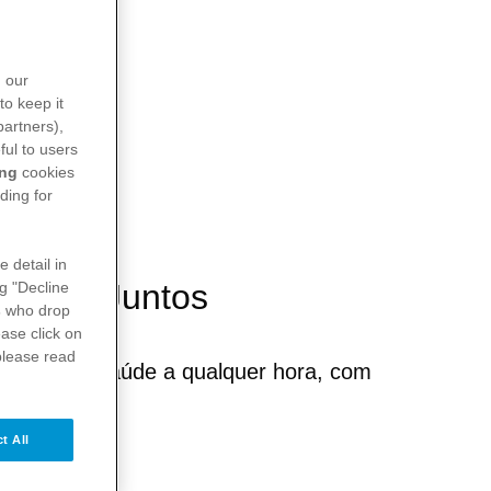
n our
to keep it
partners),
ful to users
ing
cookies
ding for
e detail in
damos Juntos
ng "Decline
s
who drop
ase click on
please read
dar da sua saúde a qualquer hora, com
e qualidade.
t All