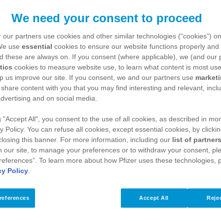
We need your consent to proceed
 our partners use cookies and other similar technologies (“cookies”) o
 We use
essential
cookies to ensure our website functions properly and 
d these are always on. If you consent (where applicable), we (and our 
tics
cookies to measure website use, to learn what content is most use
p us improve our site. If you consent, we and our partners use
market
 share content with you that you may find interesting and relevant, inclu
dvertising and on social media.
g "Accept All", you consent to the use of all cookies, as described in mor
Conheça o Cui
y Policy. You can refuse all cookies, except essential cookies, by clicki
 closing this banner. For more information, including our
list of partner
 our site, to manage your preferences or to withdraw your consent, ple
references”. To learn more about how Pfizer uses these technologies, 
Um portal para você cui
cy Policy
.
informações seguras e d
references
Accept All
Rejec