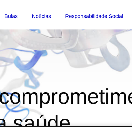
 comprometim
 a saúde