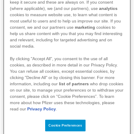
keep it secure and these are always on. If you consent
essas plataformas ou programas sejam oferecidos
(where applicable), we (and our partners), use
analytics
cookies to measure website use, to learn what content is
pela Pfizer ou em nome da Pfizer. Caso você utilize
most useful to users and to help us improve our site. If you
outras plataformas ou participe de programas de
consent, we and our partners use
marketing
cookies to
help us share content with you that you may find interesting
pacientes, por favor consulte a política de
and relevant, including for targeted advertising and on
privacidade desses programas ou plataformas.
social media.
By clicking "Accept All", you consent to the use of all
Embora o compartilhamento dos dados
cookies, as described in more detail in our Privacy Policy.
pessoais com a Pfizer seja uma escolha do
You can refuse all cookies, except essential cookies, by
clicking "Decline All" or by closing this banner. For more
usuário, ela é condição para uso do website e
information, including our
list of partners
who drop cookies
para que possamos oferecer atendimento
on our site, to manage your preferences or to withdraw your
consent, please click on “Cookie Preferences”. To learn
pelos canais de atendimento. Por isso,
more about how Pfizer uses these technologies, please
recomendamos que esta política de
read our
Privacy Policy
.
privacidade seja lida com atenção.
Cookie Preferences