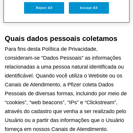
Para fins desta Política de Privacidade, a Pfizer
Reject All
Accept All
atua como controladora dos dados pessoais dos
Usuários.
Quais dados pessoais coletamos
Para fins desta Política de Privacidade,
consideram-se “Dados Pessoais” as informações
relacionadas a uma pessoa natural identificada ou
identificável. Quando você utiliza o Website ou os
Canais de Atendimento, a Pfizer coleta Dados
Pessoais de diversas formas, incluindo por meio de
“cookies”, “web beacons”, “IPs” e “Clickstream”,
através do cadastro que venha a ser realizado pelo
Usuário ou a partir das informações que o Usuário
forneça em nossos Canais de Atendimento.