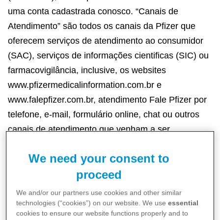
uma conta cadastrada conosco. “Canais de
Atendimento” são todos os canais da Pfizer que
oferecem serviços de atendimento ao consumidor
(SAC), serviços de informações cientificas (SIC) ou
farmacovigilância, inclusive, os websites
www.pfizermedicalinformation.com.br e
www.falepfizer.com.br, atendimento Fale Pfizer por
telefone, e-mail, formulário online, chat ou outros
canais de atendimento que venham a ser
oferecidos pela Pfizer de tempos em tempos.
We need your consent to
proceed
Essa Política de Privacidade não se aplica a
programas de pacientes ou atividades que você
We and/or our partners use cookies and other similar
realize em outras plataformas que não sejam o
technologies (“cookies”) on our website. We use
essential
cookies to ensure our website functions properly and to
Website, ou canais de atendimento, ainda que