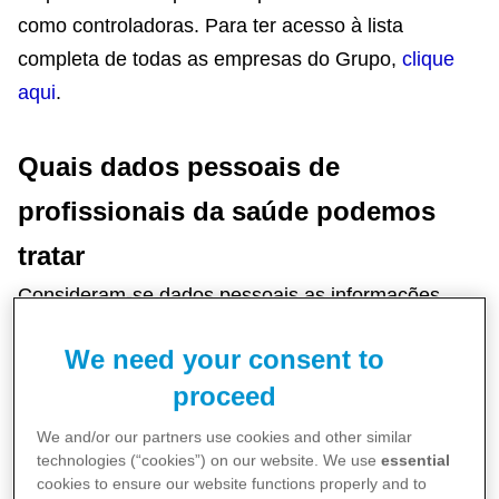
como controladoras. Para ter acesso à lista
completa de todas as empresas do Grupo,
clique
aqui
.
Quais dados pessoais de
profissionais da saúde podemos
tratar
Consideram-se dados pessoais as informações
relacionadas a uma pessoa natural identificada ou
We need your consent to
identificável.
proceed
A Pfizer coleta dados pessoais de Profissionais da
We and/or our partners use cookies and other similar
technologies (“cookies”) on our website. We use
essential
Saúde de diversas formas, incluindo diretamente
cookies to ensure our website functions properly and to
junto ao titular dos dados (por intermédio de