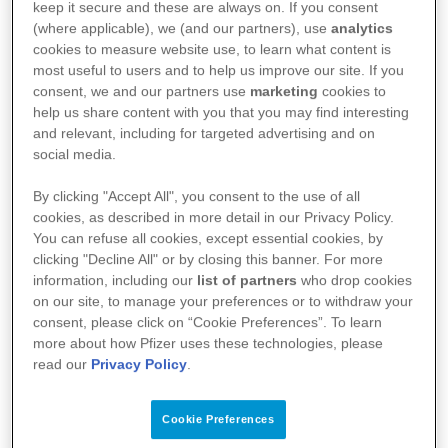
keep it secure and these are always on. If you consent
interações com os Parceiros de Soluções de Saúde
(where applicable), we (and our partners), use
analytics
cookies to measure website use, to learn what content is
(PSS’s), Gerentes de Contas, Gerentes Médicos,
most useful to users and to help us improve our site. If you
Programas de Pacientes, durante participação em
consent, we and our partners use
marketing
cookies to
help us share content with you that you may find interesting
eventos e atividades, cadastro e interação em
and relevant, including for targeted advertising and on
plataformas online, solicitações feitas em nossos
social media.
canais de atendimento, entre outros) e,
By clicking "Accept All", you consent to the use of all
indiretamente, através de pacientes, mídias sociais,
cookies, as described in more detail in our Privacy Policy.
parceiros comerciais (tais como empresas
You can refuse all cookies, except essential cookies, by
clicking "Decline All" or by closing this banner. For more
especializadas em inteligência de mercado) e
information, including our
list of partners
who drop cookies
fontes públicas (como sites de autoridades
on our site, to manage your preferences or to withdraw your
consent, please click on “Cookie Preferences”. To learn
governamentais, conselhos profissionais,
more about how Pfizer uses these technologies, please
instituições de ensino, entre outros).
read our
Privacy Policy
.
Os dados pessoais de Profissionais da Saúde que
Cookie Preferences