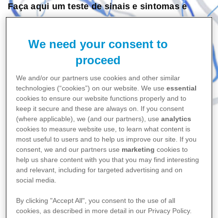
Faça aqui um teste de sinais e sintomas e
saiba mais.
We need your consent to
proceed
We and/or our partners use cookies and other similar
technologies (“cookies”) on our website. We use
essential
cookies to ensure our website functions properly and to
keep it secure and these are always on. If you consent
(where applicable), we (and our partners), use
analytics
cookies to measure website use, to learn what content is
most useful to users and to help us improve our site. If you
consent, we and our partners use
marketing
cookies to
help us share content with you that you may find interesting
Home
and relevant, including for targeted advertising and on
Entrelaçados
social media.
Você acha que tem Artrite Reumatóide?
By clicking "Accept All", you consent to the use of all
cookies, as described in more detail in our Privacy Policy.