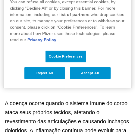
You can refuse all cookies, except essential cookies, by
clicking "Decline All" or by closing this banner. For more
information, including our
list of partners
who drop cookies
on our site, to manage your preferences or to withdraw your
consent, please click on “Cookie Preferences”. To learn
more about how Pfizer uses these technologies, please
read our
Privacy Policy
.
Cookie Preferences
A artrite reumatoide é uma doença inflamatória
Reject All
Accept All
crônica, caracterizada principalmente pela
inflamação das articulações.
A doença ocorre quando o sistema imune do corpo
ataca seus próprios tecidos, afetando o
revestimento das articulações e causando inchaços
doloridos. A inflamação contínua pode evoluir para