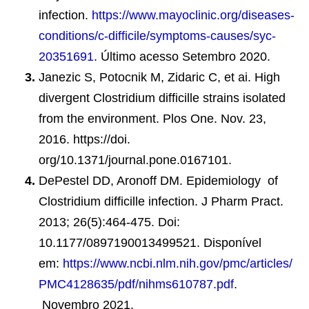
infection.
https://www.mayoclinic.org/diseases-
conditions/c-difficile/symptoms-causes/syc-
20351691
. Último acesso Setembro 2020.
Janezic S, Potocnik M, Zidaric C, et ai. High
divergent Clostridium difficille strains isolated
from the environment. Plos One. Nov. 23,
2016. https://doi.
org/10.1371/journal.pone.0167101.
DePestel DD, Aronoff DM. Epidemiology of
Clostridium difficille infection. J Pharm Pract.
2013; 26(5):464-475. Doi:
10.1177/0897190013499521. Disponível
em:
https://www.ncbi.nlm.nih.gov/pmc/articles/
PMC4128635/pdf/nihms610787.pdf
.
Novembro 2021.