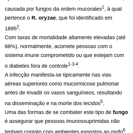
1
causada por fungos da ordem mucorales
, à qual
pertence o
R. oryzae
, que foi identificado em
2
1895
.
Com taxas de mortalidade altamente elevadas (até
88%), normalmente, acomete pessoas com o
sistema imune comprometido ou que estejam com
1-3-4
o diabetes fora de controle
.
A infecção manifesta-se tipicamente nas vias
aéreas superiores como mucormicose pulmonar
antes de invadir os vasos sanguíneos, resultando
5
na disseminação e na morte dos tecidos
.
Uma das formas de se combater este tipo de
fungo
é assegurar que pessoas imunossuprimidas não
6
tenham contato com ambientes expostos ao mofo
.