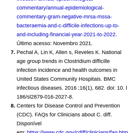
commentary/annual-epidemiological-
commentary-gram-negative-mrsa-mssa-
bacteraemia-and-c-difficile-infections-up-to-
and-including-financial-year-2021-to-2022
.
Último acesso: Novembro 2021.
Pechal A, Lin K, Allen s, Reveles K. National
age group trends in Clostridium difficille
infection incidence and health outcomes in
United States Community Hospitais. BMC
infectious diseases. 2016 ;16(1), 682. doi: 10. l
186/sl2879-016-2027-8.
Centers for Disease Control and Prevention
(CDC). FAQs for Clinicians about C. diff.
Disponível
em:
https://www.cdc.gov/cdiff/clinicians/faq.htm