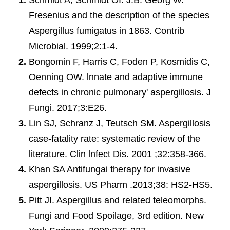
Schmidt A, Schmidt OI. J.B. Georg W.
Fresenius and the description of the species
Aspergillus fumigatus in 1863. Contrib
Microbial. 1999;2:1-4.
Bongomin F, Harris C, Foden P, Kosmidis C,
Oenning OW. lnnate and adaptive immune
defects in chronic pulmonary' aspergillosis. J
Fungi. 2017;3:E26.
Lin SJ, Schranz J, Teutsch SM. Aspergillosis
case-fatality rate: systematic review of the
literature. Clin lnfect Dis. 2001 ;32:358-366.
Khan SA Antifungai therapy for invasive
aspergillosis. US Pharm .2013;38: HS2-HS5.
Pitt JI. Aspergillus and related teleomorphs.
Fungi and Food Spoilage, 3rd edition. New