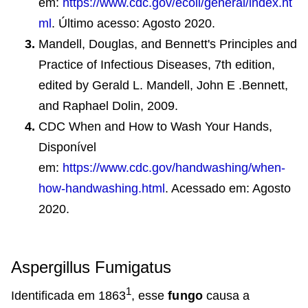
em:
https://www.cdc.gov/ecoli/general/index.ht
ml
. Último acesso: Agosto 2020.
Mandell, Douglas, and Bennett's Principles and
Practice of Infectious Diseases, 7th edition,
edited by Gerald L. Mandell, John E .Bennett,
and Raphael Dolin, 2009.
CDC When and How to Wash Your Hands,
Disponível
em:
https://www.cdc.gov/handwashing/when-
how-handwashing.html
. Acessado em: Agosto
2020.
Aspergillus Fumigatus
1
Identificada em 1863
, esse
fungo
causa a