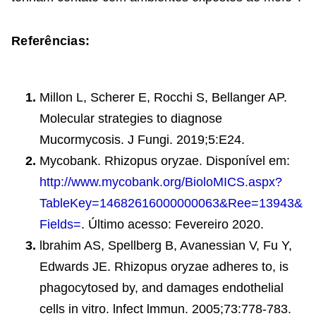
Referências:
Millon L, Scherer E, Rocchi S, Bellanger AP.
Molecular strategies to diagnose
Mucormycosis. J Fungi. 2019;5:E24.
Mycobank. Rhizopus oryzae. Disponível em:
http://www.mycobank.org/BioloMICS.aspx?
TableKey=14682616000000063&Ree=13943&
Fields=
. Último acesso: Fevereiro 2020.
lbrahim AS, Spellberg B, Avanessian V, Fu Y,
Edwards JE. Rhizopus oryzae adheres to, is
phagocytosed by, and damages endothelial
cells in vitro. lnfect lmmun. 2005;73:778-783.