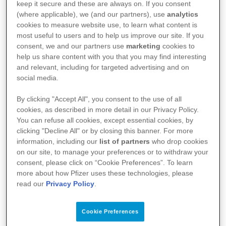
contaminar a corrente sanguínea, causar infecções
keep it secure and these are always on. If you consent
(where applicable), we (and our partners), use
analytics
de pele e nos tecidos moles, pneumonia hospitalar
cookies to measure website use, to learn what content is
2
e, por vezes, pneumonia necrosante rápida e fatal
.
most useful to users and to help us improve our site. If you
consent, we and our partners use
marketing
cookies to
A melhor forma de se combater o
MRSA
é usar
help us share content with you that you may find interesting
antibióticos somente como orientado por seu
and relevant, including for targeted advertising and on
social media.
2-3
médico.
By clicking "Accept All", you consent to the use of all
cookies, as described in more detail in our Privacy Policy.
Referências:
You can refuse all cookies, except essential cookies, by
clicking "Decline All" or by closing this banner. For more
information, including our
list of partners
who drop cookies
on our site, to manage your preferences or to withdraw your
Harkins, CP et ai. "Methicillin-resistant
consent, please click on “Cookie Preferences”. To learn
Staphylococcus aureus emerged long before
more about how Pfizer uses these technologies, please
read our
Privacy Policy
.
the introduction of methicillin into clinical
practice." Genome biology, 2017;18(1): 130.
Cookie Preferences
Doi:10.1186/s13059-017-1252-9.