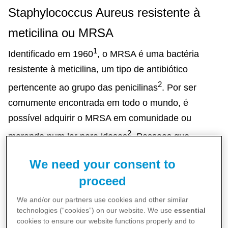
Staphylococcus Aureus resistente à
meticilina ou MRSA
1
Identificado em 1960
, o MRSA é uma bactéria
resistente à meticilina, um tipo de antibiótico
2
pertencente ao grupo das penicilinas
. Por ser
comumente encontrada em todo o mundo, é
possível adquirir o MRSA em comunidade ou
2
morando num lar para idosos
. Pessoas que
necessitam usar cateteres ou que tenham
We need your consent to
recentemente passado por cirurgia ou algum tipo de
proceed
hospitalização também correm risco de serem
2
contaminadas
.
We and/or our partners use cookies and other similar
technologies (“cookies”) on our website. We use
essential
Este tipo de
bactéria multirresistente
pode
cookies to ensure our website functions properly and to