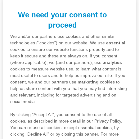
A disseminação da covid-19 no Brasil fez o sistema
de saúde enfrentar uma demanda excepcional de
We need your consent to
atendimentos relacionados a doenças respiratórias.
proceed
Além da assistência aos pacientes portadores do
We and/or our partners use cookies and other similar
novo coronavírus, os hospitais também enfrentam o
technologies (“cookies”) on our website. We use
essential
tradicional pico de internações por infecções que
cookies to ensure our website functions properly and to
keep it secure and these are always on. If you consent
atingem o trato respiratório e o cérebro. Dados do
(where applicable), we (and our partners), use
analytics
Boletim Epidemiológico Diário divulgados pelo
cookies to measure website use, to learn what content is
most useful to users and to help us improve our site. If you
Ministério da Saúde mostram que, em 15 de abril,
consent, we and our partners use
marketing
cookies to
6.334 pessoas estavam hospitalizadas com
help us share content with you that you may find interesting
and relevant, including for targeted advertising and on
diagnóstico de Sars-Cov-2, 805 por influenza (A e
social media.
B) e 900 por outros vírus respiratórios1.
By clicking "Accept All", you consent to the use of all
Para proteger a população contra a influenza e
cookies, as described in more detail in our Privacy Policy.
You can refuse all cookies, except essential cookies, by
minimizar o impacto sobre os serviços de saúde, o
clicking "Decline All" or by closing this banner. For more
Ministério da Saúde (MS) antecipou a Campanha