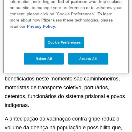
information, including our
list of partners
who drop cookies
Nacional de Vacinação contra a Gripe2, realizada
on our site, to manage your preferences or to withdraw your
consent, please click on “Cookie Preferences”. To learn
historicamente em abril, para o dia 23 de março,
more about how Pfizer uses these technologies, please
com a imunização de indivíduos cima de 60 anos e
read our
Privacy Policy
.
trabalhadores de saúde. Em 16 de abril, começou a
segunda etapa da campanha, com a imunização de
Cookie Preferences
pacientes crônicos, entre eles, pessoas que vivem
Reject All
Accept All
com HIV, pacientes oncológicos e transplantados,
chamados de imunossuprimidos. Outros públicos
beneficiados neste momento são caminhoneiros,
motoristas de transporte coletivo, portuários,
detentos, funcionários do sistema prisional e povos
indígenas.
A antecipação da vacinação contra gripe reduz o
volume da doença na população e possibilita que,