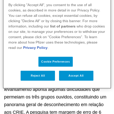
Para traçar o cenário complexo que envolve o
By clicking "Accept All", you consent to the use of all
cookies, as described in more detail in our Privacy Policy.
serviço oferecido pelas unidades dos CRIE, foram
You can refuse all cookies, except essential cookies, by
ouvidas todas as partes que integram esse
clicking "Decline All" or by closing this banner. For more
information, including our
list of partners
who drop cookies
processo: médicos que tratam pacientes de risco,
on our site, to manage your preferences or to withdraw your
os gestores dessas unidades e os próprios usuários
consent, please click on “Cookie Preferences”. To learn
more about how Pfizer uses these technologies, please
do serviço (considerando pessoas que apresentam
read our
Privacy Policy
.
pelo menos uma das seguintes condições: doença
renal, ausência de baço, câncer, diabete, síndrome
Cookie Preferences
de Down, HIV, transplante, doenças pulmonares
crônicas ou enfermidades reumáticas). A partir de
Reject All
Accept All
280 entrevistas quantitativas e 44 qualitativas, o
levantamento aponta algumas dificuldades que
permeiam os três grupos ouvidos, constituindo um
panorama geral de desconhecimento em relação
aos CRIE. A pesquisa tem margem de erro de 6