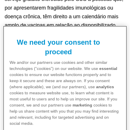
por apresentarem fragilidades imunológicas ou
doença crônica, têm direito a um calendário mais
amplo de vacinas em relação ao disponibilizado
para a população em geral pelo Programa Nacional
We need your consent to
de Imunizações (PNI). Algumas barreiras, porém,
proceed
dificultam o acesso do brasileiro a esse serviço:
muitos médicos não encaminham seus pacientes
We and/or our partners use cookies and other similar
de risco para esses locais e, do ponto de vista da
technologies (“cookies”) on our website. We use
essential
cookies to ensure our website functions properly and to
população assistida, um percentual significativo
keep it secure and these are always on. If you consent
opta por não se vacinar em uma unidade dos CRIE,
(where applicable), we (and our partners), use
analytics
cookies to measure website use, to learn what content is
mesmo quando recebe encaminhamento
most useful to users and to help us improve our site. If you
profissional. Essas são algumas das constatações
consent, we and our partners use
marketing
cookies to
help us share content with you that you may find interesting
de uma pesquisa inédita realizada pelo Insituto
and relevant, including for targeted advertising and on
2
Ipsos, a pedido da Pfizer
.
social media.