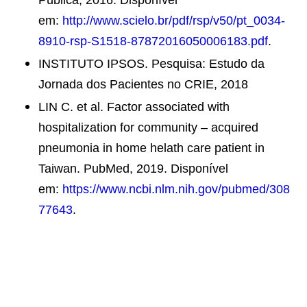
Pública, 2016. Disponível
em:
http://www.scielo.br/pdf/rsp/v50/pt_0034-
8910-rsp-S1518-87872016050006183.pdf
.
INSTITUTO IPSOS. Pesquisa: Estudo da
Jornada dos Pacientes no CRIE, 2018
LIN C. et al. Factor associated with
hospitalization for community – acquired
pneumonia in home helath care patient in
Taiwan. PubMed, 2019. Disponível
em:
https://www.ncbi.nlm.nih.gov/pubmed/308
77643
.