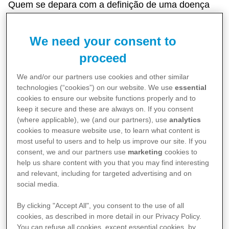
Quem se depara com a definição de uma doença
rara não imagina o impacto que esse grupo de
enfermidades apresenta na sociedade. De acordo
We need your consent to
com a Organização Mundial da Saúde e a Política
proceed
Brasileira de Doenças Raras, são consideradas
We and/or our partners use cookies and other similar
raras as doenças que afetam menos de 65 pessoas
technologies (“cookies”) on our website. We use
essential
entre 100 mil indivíduos1, mas, quando observados
cookies to ensure our website functions properly and to
keep it secure and these are always on. If you consent
em âmbito global, os números ganham proporções
(where applicable), we (and our partners), use
analytics
expressivas, afetando a vida de mais de 300
cookies to measure website use, to learn what content is
most useful to users and to help us improve our site. If you
milhões de pessoas - 13 milhões delas brasileiras².
consent, we and our partners use
marketing
cookies to
help us share content with you that you may find interesting
Estima-se que existam entre seis e oito mil doenças
and relevant, including for targeted advertising and on
raras no mundo, 85% delas decorrentes de fatores
social media.
genéticos e, as demais, de causas ambientais,
By clicking "Accept All", you consent to the use of all
infecciosas, imunológicas3, o que reforça a
cookies, as described in more detail in our Privacy Policy.
importância do incentivo à investigação sobre a
You can refuse all cookies, except essential cookies, by