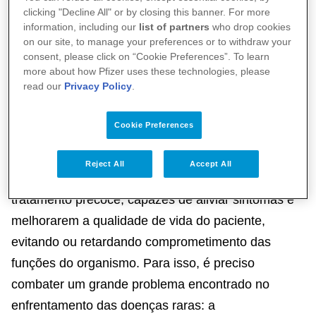
clicking "Decline All" or by closing this banner. For more
hereditariedade familiar e sobre sintomas que
information, including our
list of partners
who drop cookies
podem parecer comuns, mas apresentam
on our site, to manage your preferences or to withdraw your
consent, please click on “Cookie Preferences”. To learn
progressões contínuas.
more about how Pfizer uses these technologies, please
read our
Privacy Policy
.
Degenerativas, crônicas, progressivas e
incapacitantes, grande parte das doenças raras
Cookie Preferences
ainda não possui cura e pode, até mesmo, levar o
paciente à morte. Mas esse cenário pode ser
Reject All
Accept All
transformado por meio do diagnóstico e o
tratamento precoce, capazes de aliviar sintomas e
melhorarem a qualidade de vida do paciente,
evitando ou retardando comprometimento das
funções do organismo. Para isso, é preciso
combater um grande problema encontrado no
enfrentamento das doenças raras: a