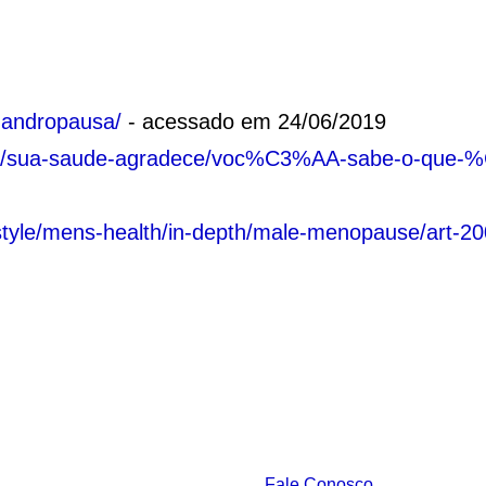
-andropausa/
- acessado em 24/06/2019
g.br/sua-saude-agradece/voc%C3%AA-sabe-o-que
festyle/mens-health/in-depth/male-menopause/art-
Fale Conosco