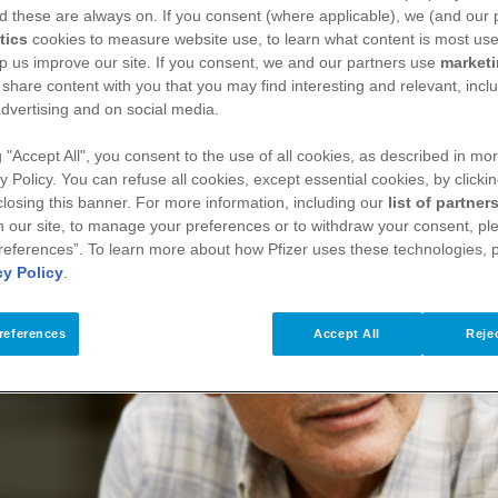
d these are always on. If you consent (where applicable), we (and our 
tics
cookies to measure website use, to learn what content is most use
p us improve our site. If you consent, we and our partners use
market
 share content with you that you may find interesting and relevant, inclu
dvertising and on social media.
g "Accept All", you consent to the use of all cookies, as described in mor
y Policy. You can refuse all cookies, except essential cookies, by clicki
 closing this banner. For more information, including our
list of partner
 our site, to manage your preferences or to withdraw your consent, ple
references”. To learn more about how Pfizer uses these technologies, 
cy Policy
.
references
Accept All
Rejec