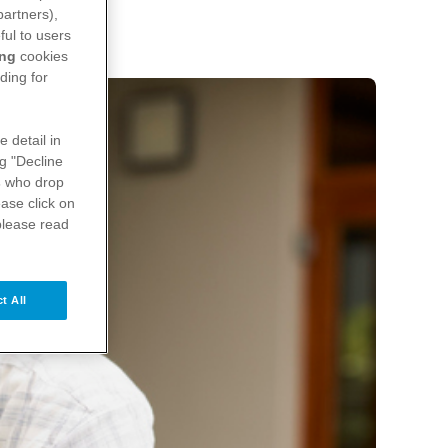
partners),
ful to users
ing
cookies
ding for
e detail in
ng "Decline
s
who drop
ase click on
please read
t All