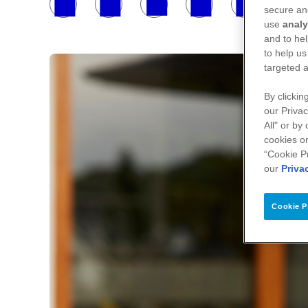
secure an
use
analy
and to hel
to help us
targeted a
By clickin
our Privac
All" or by
cookies on
“Cookie P
our
Priva
Cookie P