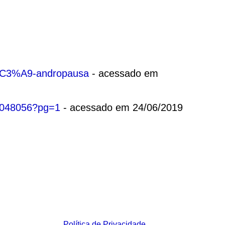
-%C3%A9-andropausa
- acessado em
20048056?pg=1
- acessado em 24/06/2019
Política de Privacidade