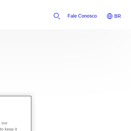
Fale Conosco
n our
to keep it