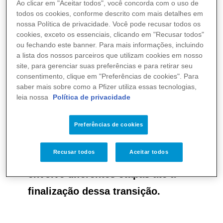
Ao clicar em "Aceitar todos", você concorda com o uso de
Sanitária (Anvisa), em 2022, a ADIUM
todos os cookies, conforme descrito com mais detalhes em
nossa Política de privacidade. Você pode recusar todos os
era responsável pela comercialização e
cookies, exceto os essenciais, clicando em "Recusar todos"
distribuição do produto no Brasil.
ou fechando este banner. Para mais informações, incluindo
a lista dos nossos parceiros que utilizam cookies em nosso
site, para gerenciar suas preferências e para retirar seu
consentimento, clique em "Preferências de cookies". Para
saber mais sobre como a Pfizer utiliza essas tecnologias,
A partir de uma decisão estratégica
leia nossa
Política de privacidade
acordada entre ambas as partes, a
ADIUM iniciou a transferência do
Preferências de cookies
registro do produto para a Pfizer, por
Recusar todos
Aceitar todos
meio de um processo planejado que
envolve diferentes etapas até a
finalização dessa transição.