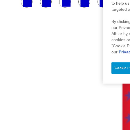
to help us
targeted a
By clickin
our Privac
All" or by
cookies on
“Cookie P
our
Priva
Cookie P