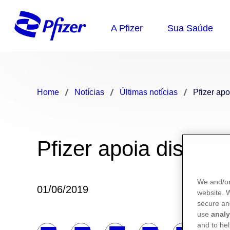
Home
Notícias
Últimas notícias
Pfizer apo
Pfizer apoia distribu
We and/or
01/06/2019
website.
secure an
use
analy
and to hel