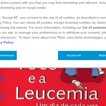
 share content with you that you may find interesting and relevant, inclu
dvertising and on social media.
g "Accept All", you consent to the use of all cookies, as described in mor
y Policy. You can refuse all cookies, except essential cookies, by clicki
 closing this banner. For more information, including our
list of partner
 our site, to manage your preferences or to withdraw your consent, ple
references”. To learn more about how Pfizer uses these technologies, 
cy Policy
.
references
Accept All
Rejec