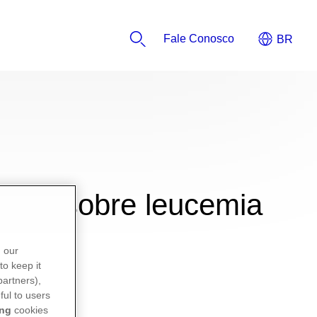
Fale Conosco
e obra sobre leucemia
n our
to keep it
partners),
ful to users
ing
cookies