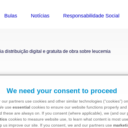
ia distribuição digital e gratuita de obra sobre leucemia
ição digital e gratuita d
We need your consent to proceed
 our partners use cookies and other similar technologies (“cookies”) o
 We use
essential
cookies to ensure our website functions properly and 
d these are always on. If you consent (where applicable), we (and our 
tics
cookies to measure website use, to learn what content is most use
p us improve our site. If you consent, we and our partners use
market