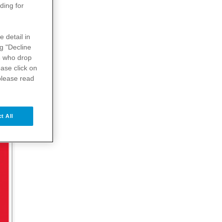
ding for
e detail in
ng "Decline
s
who drop
ase click on
please read
t All