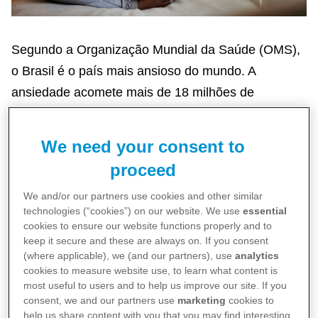
Segundo a Organização Mundial da Saúde (OMS),
o Brasil é o país mais ansioso do mundo. A
ansiedade acomete mais de 18 milhões de
brasileiros, cerca de quase 10% da população, e
causa um sentimento indefinido e desagradável de
We need your consent to
medo e apreensão devido a um perigo
proceed
desconhecido. Quando é exagerada, torna-se um
We and/or our partners use cookies and other similar
problema patológico, que pode prejudicar bastante
technologies (“cookies”) on our website. We use
essential
a qualidade de vida. Identificar os sinais da
cookies to ensure our website functions properly and to
ansiedade é o primeiro passo para enfrentá-la.
keep it secure and these are always on. If you consent
(where applicable), we (and our partners), use
analytics
Continue a leitura para saber como fazer isto.
cookies to measure website use, to learn what content is
most useful to users and to help us improve our site. If you
consent, we and our partners use
marketing
cookies to
Afinal, para que serve a ansiedade?
help us share content with you that you may find interesting