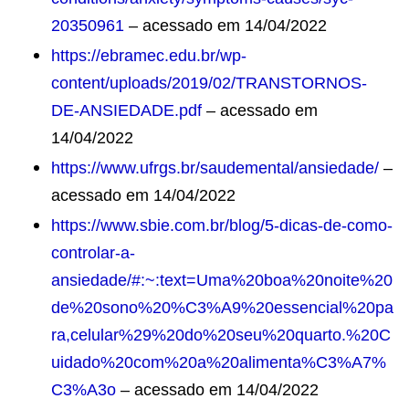
20350961
– acessado em 14/04/2022
https://ebramec.edu.br/wp-
content/uploads/2019/02/TRANSTORNOS-
DE-ANSIEDADE.pdf
– acessado em
14/04/2022
https://www.ufrgs.br/saudemental/ansiedade/
–
acessado em 14/04/2022
https://www.sbie.com.br/blog/5-dicas-de-como-
controlar-a-
ansiedade/#:~:text=Uma%20boa%20noite%20
de%20sono%20%C3%A9%20essencial%20pa
ra,celular%29%20do%20seu%20quarto.%20C
uidado%20com%20a%20alimenta%C3%A7%
C3%A3o
– acessado em 14/04/2022