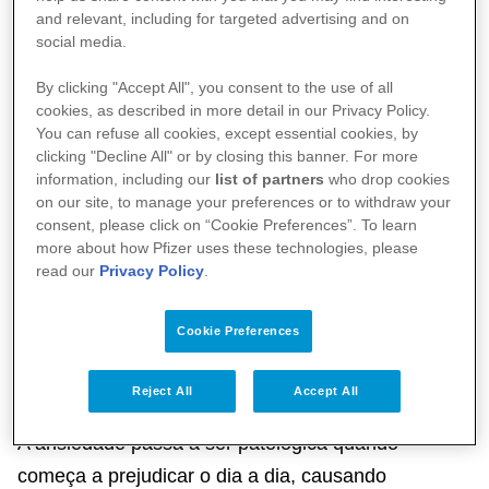
and relevant, including for targeted advertising and on
Ansiedade é um mecanismo do nosso cérebro que
social media.
serve para nos alertar em situações adversas e
By clicking "Accept All", you consent to the use of all
desconhecidas, em que precisamos nos proteger. É
cookies, as described in more detail in our Privacy Policy.
uma reação normal em determinadas situações,
You can refuse all cookies, except essential cookies, by
porque nos estimula a entrar em ação, mas que
clicking "Decline All" or by closing this banner. For more
information, including our
list of partners
who drop cookies
pode ter efeito contrário e paralisar uma pessoa se
on our site, to manage your preferences or to withdraw your
tiver maior intensidade e duração do que o
consent, please click on “Cookie Preferences”. To learn
more about how Pfizer uses these technologies, please
esperado para aquela ocasião. Nestes casos, ela
read our
Privacy Policy
.
torna-se patológica e precisa ser tratada.
Cookie Preferences
Quando a ansiedade passa a ser
Reject All
Accept All
patológica?
A ansiedade passa a ser patológica quando
começa a prejudicar o dia a dia, causando