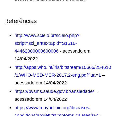
Referências
http://www.scielo.br/scielo.php?
script=sci_arttext&pid=S1516-
44462000000600006
- acessado em
14/04/2022
http://apps.who.int/iris/bitstream/10665/254610
/1/WHO-MSD-MER-2017.2-eng.pdf?ua=1
–
acessado em 14/04/2022
https://bvsms.saude.gov.br/ansiedade/
–
acessado em 14/04/2022
https://www.mayoclinic.org/diseases-
conditions/anxiety/symptoms-causes/syc-