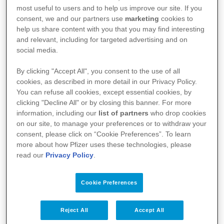
Bula para Pacientes
most useful to users and to help us improve our site. If you
Para o Profissional de Saúde
consent, we and our partners use
marketing
cookies to
help us share content with you that you may find interesting
Bula para Profissionais de Saúde
and relevant, including for targeted advertising and on
social media.
Informações sobre Risco de Miocardite e
By clicking "Accept All", you consent to the use of all
Pericardite com Vacinas de mRNA contra a Covid-
cookies, as described in more detail in our Privacy Policy.
Bula para Pacientes - Refrigerada
19
You can refuse all cookies, except essential cookies, by
clicking "Decline All" or by closing this banner. For more
Bula para Profissionais de Saúde - Refrigerada
information, including our
list of partners
who drop cookies
Carta aos Profissionais de Saúde sobre a
on our site, to manage your preferences or to withdraw your
aprovação da vacina para crianças de 6 meses a 4
consent, please click on “Cookie Preferences”. To learn
more about how Pfizer uses these technologies, please
anos
read our
Privacy Policy
.
Clique aqui e acesse o Pfizer Pro para mais
A Pfizer
Cookie Preferences
informações.
Notícias
Reject All
Accept All
Bulas