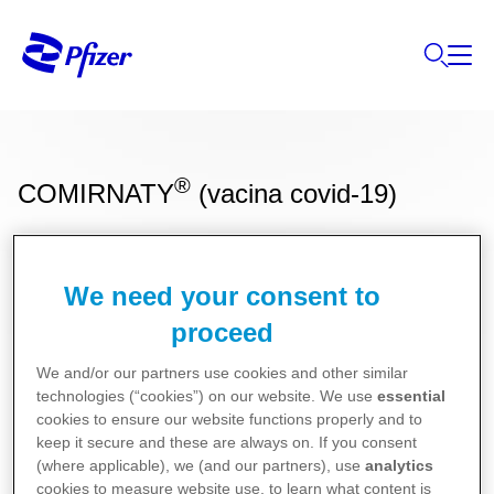
®
COMIRNATY
(vacina covid-19)
We need your consent to
Comirnaty JN.1
proceed
We and/or our partners use cookies and other similar
technologies (“cookies”) on our website. We use
essential
Comirnaty LP.8.1
cookies to ensure our website functions properly and to
Bula para Pacientes
keep it secure and these are always on. If you consent
(where applicable), we (and our partners), use
analytics
Bula para Profissionais de Saúde
cookies to measure website use, to learn what content is