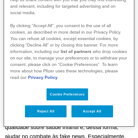
pelos perfis da campanha no Facebook e no
and relevant, including for targeted advertising and on
Instagram (
@maisqueumpalpite
), na próxima
social media.
quinta-feira, dia 12 de novembro, às 19h. Na
By clicking "Accept All", you consent to the use of all
transmissão online, Karina conversará sobre saúde
cookies, as described in more detail in our Privacy Policy.
infantil e prevenção de doenças por meio da
You can refuse all cookies, except essential cookies, by
clicking "Decline All" or by closing this banner. For more
vacinação com Renato Kfouri, médico pediatra,
information, including our
list of partners
who drop cookies
infectologista e presidente do Departamento
on our site, to manage your preferences or to withdraw your
consent, please click on “Cookie Preferences”. To learn
Científico de Imunizações da Sociedade Brasileira
more about how Pfizer uses these technologies, please
de Pediatria (SBP). A live também divulgará
read our
Privacy Policy
.
informações importantes sobre a prevenção e o
tratamento da pneumonia.
Cookie Preferences
“A campanha #MAISQUEUMPALPITE tem a
Reject All
Accept All
missão de levar às famílias informações de
qualidade sobre saúde infantil e, dessa forma,
ajudar no combate às fake news. Especialmente,