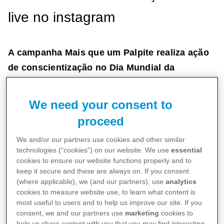
live no instagram
A campanha Mais que um Palpite realiza ação
de conscientização no Dia Mundial da
Pneumonia e discute a importância da
vacinação durante a pandemia
We need your consent to
proceed
06/11/2020
We and/or our partners use cookies and other similar
technologies (“cookies”) on our website. We use
essential
cookies to ensure our website functions properly and to
keep it secure and these are always on. If you consent
(where applicable), we (and our partners), use
analytics
cookies to measure website use, to learn what content is
A apresentadora e atriz Karina Bacchi aderiu à
most useful to users and to help us improve our site. If you
causa e realizará uma live que será transmitida
consent, we and our partners use
marketing
cookies to
help us share content with you that you may find interesting