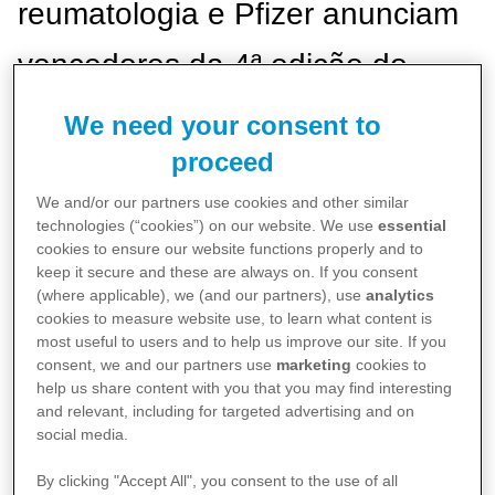
reumatologia e Pfizer anunciam
vencedores da 4ª edição do
prêmio sbr/Pfizer de jornalismo
We need your consent to
proceed
Em sua 4ª edição, a premiação reconhece as
We and/or our partners use cookies and other similar
matérias que mais contribuíram para a
technologies (“cookies”) on our website. We use
essential
cookies to ensure our website functions properly and to
disseminação de informações sobre doenças
keep it secure and these are always on. If you consent
reumáticas
(where applicable), we (and our partners), use
analytics
cookies to measure website use, to learn what content is
10/12/2019
most useful to users and to help us improve our site. If you
consent, we and our partners use
marketing
cookies to
help us share content with you that you may find interesting
and relevant, including for targeted advertising and on
social media.
By clicking "Accept All", you consent to the use of all