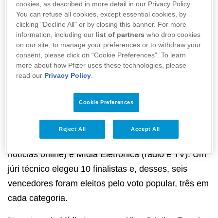
A Sociedade Brasileira de Reumatologia (SBR) e a
cookies, as described in more detail in our Privacy Policy.
Pfizer acabam de anunciar os vencedores do 4º
You can refuse all cookies, except essential cookies, by
clicking "Decline All" or by closing this banner. For more
Prêmio SBR/Pfizer de Jornalismo - Doenças
information, including our
list of partners
who drop cookies
Reumáticas. A premiação foi criada para valorizar
on our site, to manage your preferences or to withdraw your
consent, please click on “Cookie Preferences”. To learn
reportagens que contribuam com a missão de levar
more about how Pfizer uses these technologies, please
ao público informações de qualidade sobre saúde
read our
Privacy Policy
.
e, especificamente, sobre as doenças reumáticas.
Cookie Preferences
Foram 70 trabalhos inscritos de todas as regiões do
Brasil nas categorias Mídia Impressa (jornal e
Reject All
Accept All
revista), Mídia On-line (sites, blogs e agências de
notícias online) e Mídia Eletrônica (rádio e TV). Um
júri técnico elegeu 10 finalistas e, desses, seis
vencedores foram eleitos pelo voto popular, três em
cada categoria.