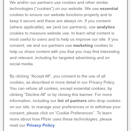
We and/or our partners use cookies and other similar
technologies (“cookies”) on our website. We use
essential
A adesão ao tratamento se dá quando o
cookies to ensure our website functions properly and to
comportamento do paciente coincide com as
keep it secure and these are always on. If you consent
(where applicable), we (and our partners), use
analytics
orientações para controlar ou curar a sua doença.
cookies to measure website use, to learn what content is
Mas nem sempre isso acontece. Segundo a
most useful to users and to help us improve our site. If you
Organização Mundial de Saúde (OMS), menos de
consent, we and our partners use
marketing
cookies to
help us share content with you that you may find interesting
60% dos pacientes com diabetes e menos de 40%
and relevant, including for targeted advertising and on
dos pacientes hipertensos seguem as prescrições,
social media.
por exemplo.
By clicking "Accept All", you consent to the use of all
cookies, as described in more detail in our Privacy Policy.
You can refuse all cookies, except essential cookies, by
A questão é complexa, pois não se trata somente
clicking "Decline All" or by closing this banner. For more
de seguir o que foi indicado pelo médico. A adesão
information, including our
list of partners
who drop cookies
ao tratamento engloba fatores socioeconômicos,
on our site, to manage your preferences or to withdraw your
consent, please click on “Cookie Preferences”. To learn
questões relacionadas com o tratamento, com o
more about how Pfizer uses these technologies, please
paciente – sua compreensão sobre os benefícios,
read our
Privacy Policy
.