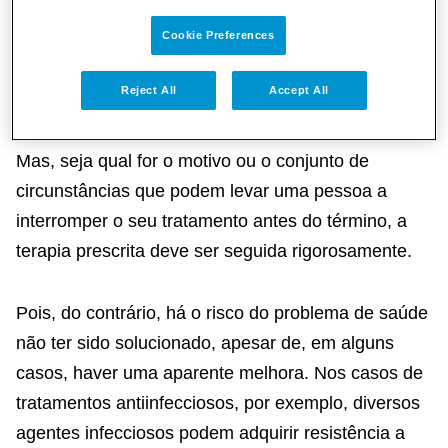
aceitação de uma eventual mudança no seu estilo
de vida etc. -, a própria doença e até,
Cookie Preferences
eventualmente, aspectos referentes ao sistema de
Reject All
Accept All
saúde.
Mas, seja qual for o motivo ou o conjunto de
circunstâncias que podem levar uma pessoa a
interromper o seu tratamento antes do término, a
terapia prescrita deve ser seguida rigorosamente.
Pois, do contrário, há o risco do problema de saúde
não ter sido solucionado, apesar de, em alguns
casos, haver uma aparente melhora. Nos casos de
tratamentos antiinfecciosos, por exemplo, diversos
agentes infecciosos podem adquirir resistência a