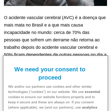
O acidente vascular cerebral (AVC) é a doença que
mais mata no Brasil e a que mais causa
incapacidade no mundo: cerca de 70% das
pessoas que sofrem um derrame não retorna ao
trabalho depois do acidente vascular cerebral e
50% ficam dependentes de outras pessoas no dia a
dia. Apesar desses números preocupantes, muita
We need your consent to
gente ainda tem dúvidas sobre o assunto e
proceed
desconhece as principais causas, sintomas e
maneiras de prevenir essa enfermidade.
We and/or our partners use cookies and other similar
technologies (“cookies”) on our website. We use
essential
cookies to ensure our website functions properly and to
O AVC acontece quando o suprimento de sangue
keep it secure and these are always on. If you consent
que vai para o cérebro é interrompido ou
(where applicable), we (and our partners), use
analytics