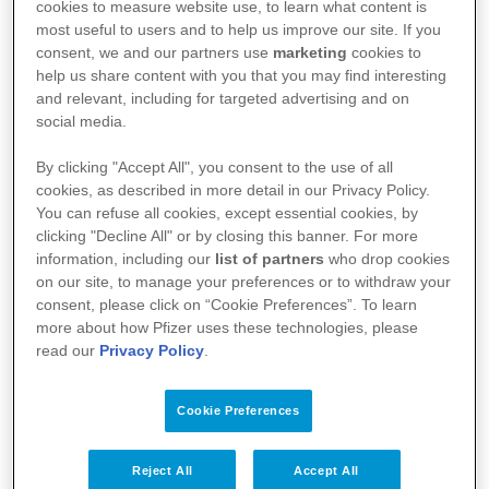
cookies to measure website use, to learn what content is
drasticamente reduzido, privando as cédulas de
most useful to users and to help us improve our site. If you
oxigênio e de nutrientes. Ou, então, quando um
consent, we and our partners use
marketing
cookies to
help us share content with you that you may find interesting
vaso sanguíneo se rompe, causando uma
and relevant, including for targeted advertising and on
hemorragia cerebral. Entre as causas dessas
social media.
ocorrências, estão a malformação arterial cerebral
By clicking "Accept All", you consent to the use of all
(aneurisma), hipertensão arterial, cardiopatia,
cookies, as described in more detail in our Privacy Policy.
tromboembolia (bloqueio da artéria pulmonar).
You can refuse all cookies, except essential cookies, by
clicking "Decline All" or by closing this banner. For more
information, including our
list of partners
who drop cookies
Tipos de acidente vascular cerebral
on our site, to manage your preferences or to withdraw your
consent, please click on “Cookie Preferences”. To learn
Acidente vascular cerebral isquêmico
- é
more about how Pfizer uses these technologies, please
read our
Privacy Policy
.
causado pela obstrução ou redução brusca do fluxo
sanguíneo em uma artéria do cérebro, o que causa
Cookie Preferences
a falta de circulação vascular na região. O acidente
vascular isquêmico é responsável por 85% dos
Reject All
Accept All
casos de acidente vascular cerebral.