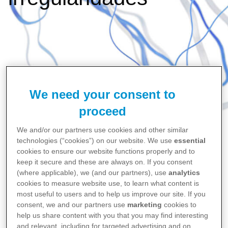
We need your consent to
proceed
We and/or our partners use cookies and other similar
technologies (“cookies”) on our website. We use
essential
cookies to ensure our website functions properly and to
Home
keep it secure and these are always on. If you consent
(where applicable), we (and our partners), use
analytics
Sobre a Pfizer
cookies to measure website use, to learn what content is
Código de conduta Pfizer e denúncia de
most useful to users and to help us improve our site. If you
irregularidades
consent, we and our partners use
marketing
cookies to
help us share content with you that you may find interesting
and relevant, including for targeted advertising and on