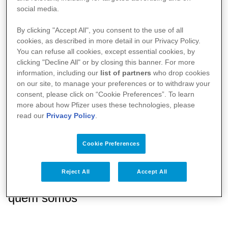
social media.
By clicking "Accept All", you consent to the use of all
cookies, as described in more detail in our Privacy Policy.
You can refuse all cookies, except essential cookies, by
clicking "Decline All" or by closing this banner. For more
information, including our
list of partners
who drop cookies
on our site, to manage your preferences or to withdraw your
consent, please click on “Cookie Preferences”. To learn
more about how Pfizer uses these technologies, please
read our
Privacy Policy
.
Cookie Preferences
Na Pfizer, Desempenho com
Reject All
Accept All
Integridade não é só o que fazemos - é
quem somos